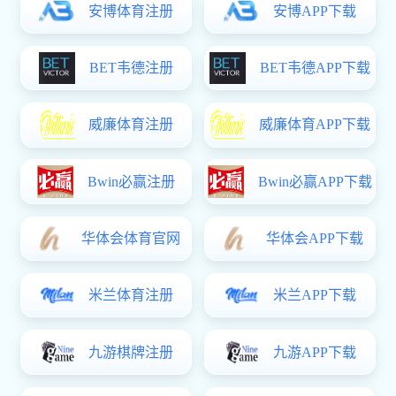
开奖网站在党建工作方面的扎实
全国职业院校艺术设计类院
议，广东科学技术pc加拿大2.
立。此次获奖成果涵盖了党建理
链·数字赋能——装配式建筑设
创新优秀案例——以中国烟草总
建文、曾易成、肖妮团队凭借《
荣获党建工作优秀论文成果三等
数字艺术加拿大PC28在
流合作，积极探索“党建融合、
动加拿大PC28在线开奖网站人