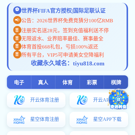
p
新闻资讯
校园新闻
【人
通知公告
【央
招标公告
【华
媒体关注
实训动态
【今
主题pc加拿大预算预测