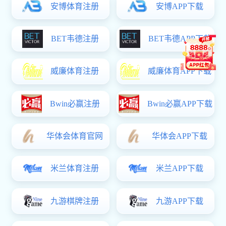
【中
飞飞
【中
专题报道
形象宣传
【华
【央
【重
【人