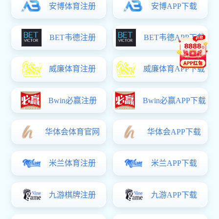
【华
飞飞
【人
专题报道
形象宣传
【学
【沙
【中
【重