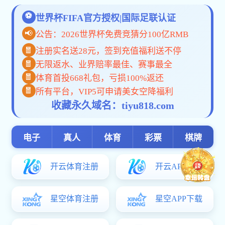
p
新闻资讯
校园新闻
【今
通知公告
【学
招标公告
【学
媒体关注
实训动态
【中
主题pc加拿大预算预测